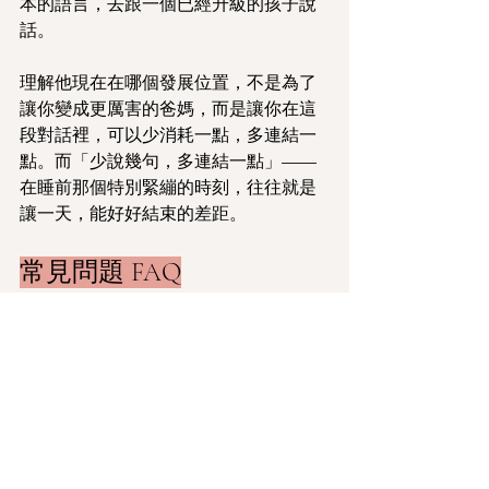
本的語言，去跟一個已經升級的孩子說
話。
理解他現在在哪個發展位置，不是為了
讓你變成更厲害的爸媽，而是讓你在這
段對話裡，可以少消耗一點，多連結一
點。而「少說幾句，多連結一點」——
在睡前那個特別緊繃的時刻，往往就是
讓一天，能好好結束的差距。
常見問題 FAQ
Q1：我的孩子快五歲了，但有時
候還是會像三歲一樣崩潰哭鬧
——這是正常的嗎？
A：完全正常。發展不是等速前進的，而
且即使孩子的認知能力升級了，在他非
常疲憊、餓、或有壓力的時候，情緒調
節能力常常會退回到比較早期的狀態。