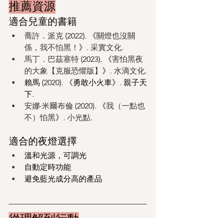
推薦資源
適合兒童的書籍
喬許．派克
 (2022). 《
關燈也沒關
係，我不怕黑！
》. 
采實文化
.
馬丁．巴茲塞特
 (2023). 《
害怕黑夜
的大象【克服恐懼版】
》. 
水滴文化
.
賴馬 (2020). 《勇敢小火車》. 親子天
下.
安娜‧米爾布倫
 (2020). 《
我（一點也
不）怕黑
》. 
小光點
.
適合的夜燈選擇
溫和光源，可調光
自動定時功能
避免藍光成分高的產品