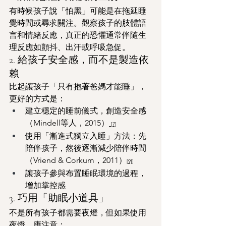
有時候孩子說「怕黑」可能是在拖延睡
覺時間或尋求關注。觀察孩子的肢體語
言和情緒反應，真正的恐懼通常伴隨生
理反應如顫抖、出汗或呼吸急促。
2. 給孩子安全感，而不是製造依
賴
比起讓孩子「只有抱著爸媽才能睡」，
更好的方式是：
建立穩定的睡前儀式，創造安全感
（Mindell等人，2015）
[7]
使用「漸進式獨立入睡」方法：先
陪伴孩子，然後逐漸減少陪伴時間
（Vriend & Corkum，2011）
[9]
]
讓孩子參與布置睡眠環境的過程，
增加掌控感
3. 巧用「助眠小道具」
不是所有孩子都需要夜燈，但如果使用
夜燈，應注意：