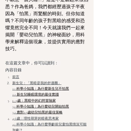
悉？作為爸媽，我們都經歷過孩子半夜
因為「怕黑」而驚醒的時刻。但你知道
嗎？不同年齡的孩子對黑暗的感受和恐
懼竟然完全不同！今天就讓我們一起來
揭開「嬰幼兒怕黑」的神秘面紗，用科
學來解釋這個現象，並提供實用的應對
技巧。
在這篇文章中，你可以讀到：
內容目錄
前言
新生兒：「黑暗是我的舒適圈」
2.1 
科學小知識：為什麼新生兒不怕黑
2.2 
新生兒睡眠環境的最佳實踐
1 ~3歲：黑暗中的幻想冒險家
3.1 
科學小知識：為什麼幼兒開始怕黑
3.2 
應對1-3歲幼兒怕黑的最佳策略
4-6歲：理性萌芽的暗夜思考家
4.1 科學小知識：為什麼學齡前兒童怕黑情況可能
加劇？