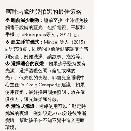
應對1-3歲幼兒怕黑的最佳策略
🌟 
睡前減少刺激
：睡前至少1小時避免接
觸電子設備的藍光，包括電視、平板和
手機（LeBourgeois等人，2017）
。
[5]
🌟 
建立睡前儀式
：Mindell等人（2015）
研究證實，固定的睡前活動能讓孩子感
[6]
到安全，例如洗澡、讀故事、抱抱等。
🌟 
選擇適合的夜燈
：如果孩子堅持要有
光源，選擇溫暖色調（偏紅或橘的
光）、低亮度的夜燈。耶魯兒童睡眠中
心主任Dr. Craig Canapari
建議，如果
[7]
使用夜燈，最好採用間接照明，放在傢
俱後方，讓光線柔和分散。
🌟 
漸進式熄燈
：考慮使用可以自動定時
熄滅的夜燈，例如設定30-60分鐘後逐漸
變暗，幫助孩子在不知不覺中進入黑暗
環境。