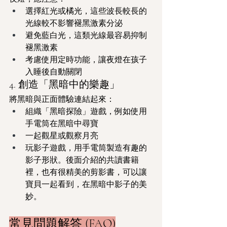
選擇紅光或橘光，這些波長較長的
光線較不影響褪黑激素分泌
避免藍白光，這類光線最容易抑制
褪黑激素
考慮使用定時功能，讓夜燈在孩子
入睡後自動關閉
4. 創造「黑暗中的樂趣」
將黑暗與正面體驗連結起來：
組織「黑暗探險」遊戲，例如使用
手電筒在黑暗中尋寶
一起觀星或觀察月亮
玩影子遊戲，用手電筒製造有趣的
影子形狀。後面介紹的共讀書籍
裡，也有很精美的剪影書，可以讓
寶貝一起看到，在黑暗中影子的美
妙。
常見問題解答 (FAQ)