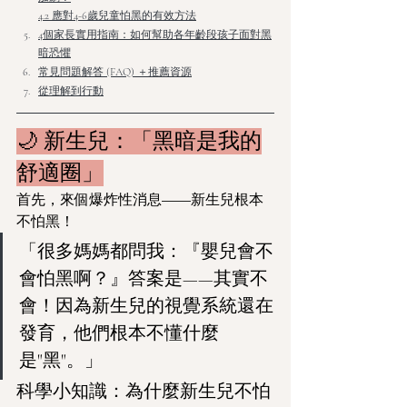
4.2 應對4-6歲兒童怕黑的有效方法
4個家長實用指南：如何幫助各年齡段孩子面對黑
暗恐懼
常見問題解答 (FAQ) ＋推薦資源
從理解到行動
🌙 新生兒：「黑暗是我的
舒適圈」
首先，來個爆炸性消息——新生兒根本
不怕黑！
「很多媽媽都問我：『嬰兒會不
會怕黑啊？』答案是——其實不
會！因為新生兒的視覺系統還在
發育，他們根本不懂什麼
是"黑"。」
科學小知識：為什麼新生兒不怕