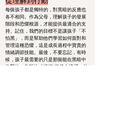
從理解到行動
每個孩子都是獨特的，對黑暗的反應也
各不相同。作為父母，理解孩子的發展
階段和恐懼根源，才能提供最適合的支
持。記住，我們的目標不是讓孩子「不
怕黑」，而是幫助他們學習如何面對和
管理這種恐懼，這是成長過程中寶貴的
情緒調節技能。最後，不要忘記，有時
候，孩子最需要的只是那個能在黑暗中
抱緊他、告訴他「媽媽/爸爸在這裡」的
擁抱。這份安全感和信任，比任何技巧
都更重要！
參考資料
林昭文: 臺大醫院健康電子報 2025 年 03 月 208 期
Akacem, L. D., Wright, K. P., & LeBourgeois, M. 
K. (2018). Sensitivity of the circadian system to 
evening bright light in preschool-age children. 