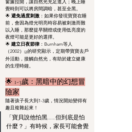
窗簾拉開，讓自然光充足進入；晚上睡
覺時則可以將房間調暗，甚至全黑。
🌟 
避免過度刺激
：如果你發現寶寶在睡
前，會因為燈光明亮時容易被刺激而難
以入睡，那麼提早關燈或使用低亮度的
夜燈可能是更好的選擇。
🌟 
建立日夜節律
：Burnham等人
（2002）
的研究顯示，定期帶寶寶去戶
[3
]
外活動，接觸自然光，有助於建立健康
的生理時鐘。
🌟 1-3歲：黑暗中的幻想冒
險家
隨著孩子長大到1-3歲，情況開始變得有
趣且複雜起來！
「寶貝說他怕黑……但到底是怕
什麼？」有時候，家長可能會覺