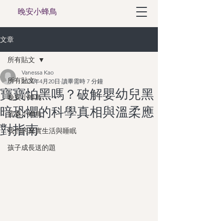
晚安小蜂鳥
文章
所有貼文
Vanessa Kao
所有貼文
2025年4月20日
讀畢需時 7 分鐘
寶寶怕黑嗎？破解嬰幼兒黑
晚安小蜂鳥
暗恐懼的科學真相與溫柔應
音樂小蜂鳥
對指南
我們的真實生活與睡眠
孩子成長送的題