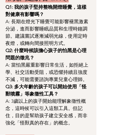
Q1: 我的孩子堅持整晚開燈睡覺，這樣
對健康有影響嗎？
A: 長期在燈光下睡覺可能影響褪黑激素
分泌，進而影響睡眠品質和生理時鐘調
節。建議嘗試逐漸減弱光線，使用定時
夜燈，或轉向間接照明方式。
Q2: 什麼時候該擔心孩子的怕黑是心理
問題的徵兆？
A: 當怕黑嚴重影響日常生活，如拒絕上
學、社交活動受阻，或恐懼持續且強度
不減，可能需要諮詢專業兒童心理師。
Q3: 多大年齡的孩子可以開始使用「怪
獸噴霧」等象徵性工具？
A: 3歲以上的孩子開始能理解象徵性概
念，這時候可以引入這類工具。但記
住，目的是幫助孩子建立安全感，而非
強化「怪獸真的存在」的概念。