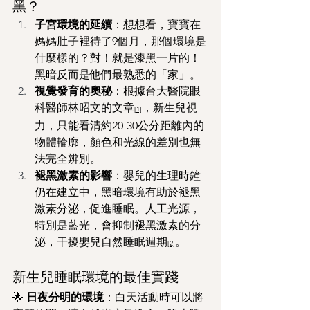
黑？
子宮環境的延續
：想想看，寶寶在
媽媽肚子裡待了9個月，那個環境是
什麼樣的？對！就是漆黑一片的！
黑暗反而是他們最熟悉的「家」。
視覺發育的奧秘
：根據台大醫院眼
科醫師林昭文的文章
，新生兒視
[1]
力，只能看清約20-30公分距離內的
物體輪廓，顏色和光線的差別也無
法完全辨別。
褪黑激素的影響
：嬰兒的生理時鐘
仍在建立中，黑暗環境有助於褪黑
激素分泌，促進睡眠。人工光源，
特別是藍光，會抑制褪黑激素的分
泌，干擾嬰兒自然睡眠週期
。
[2]
新生兒睡眠環境的最佳實踐
🌟 
日夜分明的環境
：白天活動時可以將