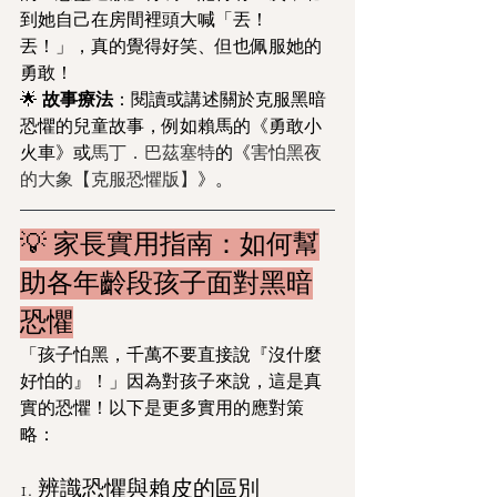
到她自己在房間裡頭大喊「丟！
丟！」，真的覺得好笑、但也佩服她的
勇敢！
🌟 
故事療法
：閱讀或講述關於克服黑暗
恐懼的兒童故事，例如賴馬的《勇敢小
火車》或
馬丁．巴茲塞特
的《
害怕黑夜
的大象【克服恐懼版】
》。
💡 家長實用指南：如何幫
助各年齡段孩子面對黑暗
恐懼
「孩子怕黑，千萬不要直接說『沒什麼
好怕的』！」因為對孩子來說，這是真
實的恐懼！以下是更多實用的應對策
略：
1. 辨識恐懼與賴皮的區別