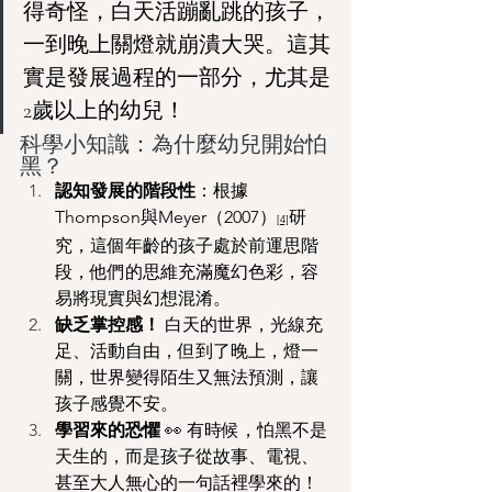
得奇怪，白天活蹦亂跳的孩子，
一到晚上關燈就崩潰大哭。這其
實是發展過程的一部分，尤其是
2歲以上的幼兒！
科學小知識：為什麼幼兒開始怕
黑？
認知發展的階段性
：根據
Thompson與Meyer（2007）
研
[4]
究，這個年齡的孩子處於前運思階
段，他們的思維充滿魔幻色彩，容
易將現實與幻想混淆。
缺乏掌控感！
 白天的世界，光線充
足、活動自由，但到了晚上，燈一
關，世界變得陌生又無法預測，讓
孩子感覺不安。
學習來的恐懼
 👀 有時候，怕黑不是
天生的，而是孩子從故事、電視、
甚至大人無心的一句話裡學來的！