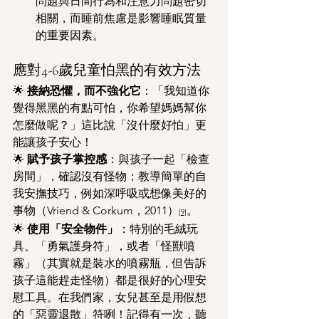
問題與日間行為和注意力問題密切
相關，而睡前焦慮是影響睡眠質量
的重要因素。
應對4-6歲兒童怕黑的有效方法
🌟 
接納恐懼，而不強化它
：「我知道你
覺得黑黑的有點可怕，你希望媽媽幫你
怎麼做呢？」這比說「沒什麼好怕」更
能讓孩子安心！
🌟 
賦予孩子掌控感
：與孩子一起「檢查
房間」，確認沒有怪物；教導簡單的自
我安撫技巧，例如深呼吸或想像美好的
事物（Vriend & Corkum，2011）
。
[9]
🌟 
使用「安全物件」
：特別的毛絨玩
具、「勇氣護身符」，或者「怪獸噴
霧」（其實就是裝水的噴霧瓶，但告訴
孩子這能趕走怪物）都是很好的心理安
慰工具。在我們家，女兒甚至是用假想
的「惡靈退散」符咧！記得有一次，聽