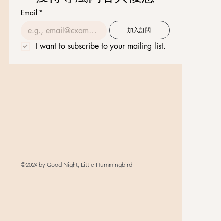
Email
*
加入訂閱
I want to subscribe to your mailing list.
©2024 by Good Night, Little Hummingbird