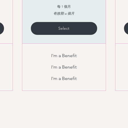
每 1 個月
有效期 12 個月
Select
I'm a Benefit
I'm a Benefit
I'm a Benefit