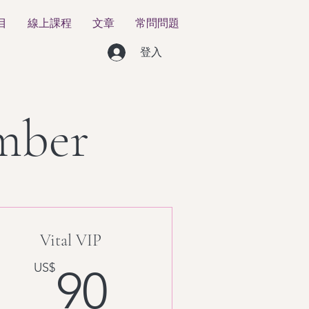
目
線上課程
文章
常問問題
登入
mber
Vital VIP
$
90US$
US$
90