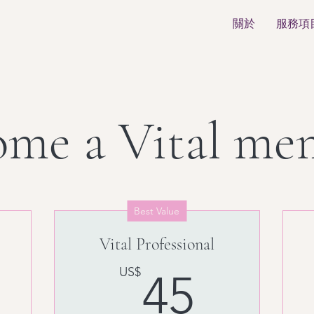
關於
服務項
ome a Vital me
Best Value
Vital Professional
0US$
45US
US$
45