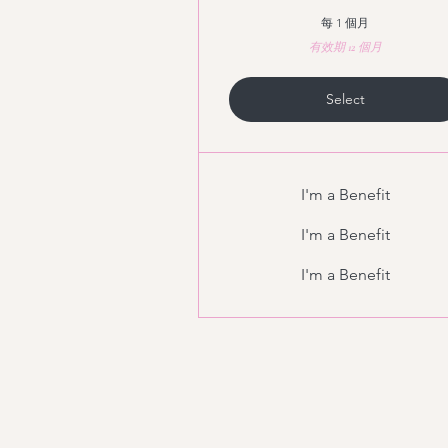
每 1 個月
有效期 12 個月
Select
I'm a Benefit
I'm a Benefit
I'm a Benefit