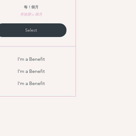
每 1 個月
有效期 12 個月
Select
I'm a Benefit
I'm a Benefit
I'm a Benefit